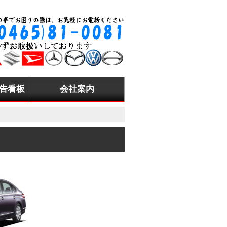
告看板
会社案内
地募集
グループ会社案内
アクセスマップ
採用情報
お客様感謝祭
お問い合わせ
その他
い