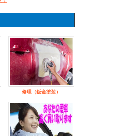
ます
修理（鈑金塗装）