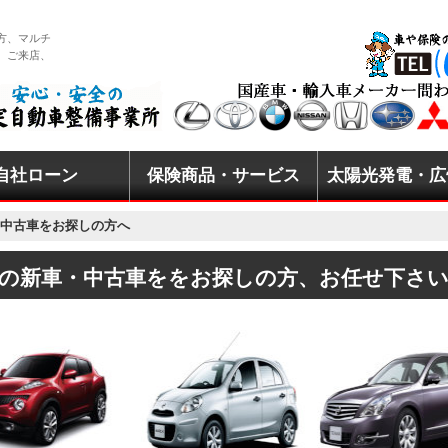
方、マルチ
 ご来店、
自社ローン
保険商品・サービス
太陽光発電・広
ー・HVカー
ーンディーゼル
スメの軽自動車
見積もり
切れについて
自動車整備業
自動車保険
火災保険
傷害保険
生命保険
保険勧誘方針
ナカイシステム
太陽光発電所用
よくある質問
中古車をお探しの方へ
の新車・中古車ををお探しの方、お任せ下さ