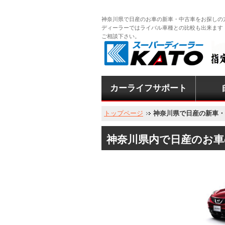
神奈川県で日産のお車の新車・中古車をお探しの
ディーラーではライバル車種との比較も出来ます
ご相談下さい。
カーライフサポート
二宮営業所
マイカーセンター
新車・中古車販売
中古車買取査定
車検整備
鈑金塗装
レンタカー
レッカーサービス
車の維持費を節約
EV充電スタンド
エコカ
クリ
オス
車検
車検
指定
トップページ
神奈川県で日産の新車・
神奈川県内で日産のお車