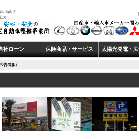
業の知名度
会社カトー
自社ローン
保険商品・サービス
太陽光発電・広
ー・HVカー
ーンディーゼル
スメの軽自動車
見積もり
切れについて
自動車整備業
自動車保険
火災保険
傷害保険
生命保険
保険勧誘方針
ナカイシステム
太陽光発電所用
よくある質問
広告看板)