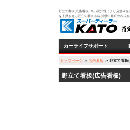
野立て看板(広告看板) 高い認知性により店舗や企
を上昇させる野立て看板 神奈川県中井町の株式
カーライフサポート
二宮営業所
マイカーセンター
新車・中古車販売
中古車買取査定
車検整備
鈑金塗装
レンタカー
レッカーサービス
車の維持費を節約
EV充電スタンド
エコカ
クリ
オス
車検
車検
指定
トップページ
広告看板
野立て看板(
野立て看板(広告看板)